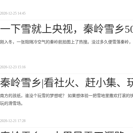
2020-12-25 14:45
一下雪就上央视，秦岭雪乡5
刚入冬，一张阻隔冷空气的秦岭航拍图上了热搜。没过多久便雪落秦岭，
2020-12-23 15:16
秦岭雪乡|看社火、赶小集、
南方的孩纸，谁没个玩雪的梦想呢？ 如果想体验一把雪地里撒欢打滚的快
玩的滑雪场。
2020-12-21 17:28