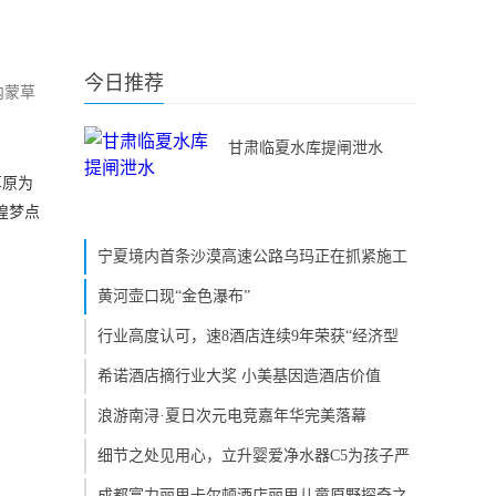
今日推荐
内蒙草
甘肃临夏水库提闸泄水
草原为
煌梦点
宁夏境内首条沙漠高速公路乌玛正在抓紧施工
黄河壶口现“金色瀑布”
行业高度认可，速8酒店连续9年荣获“经济型
希诺酒店摘行业大奖 小美基因造酒店价值
浪游南浔·夏日次元电竞嘉年华完美落幕
细节之处见用心，立升婴爱净水器C5为孩子严
成都富力丽思卡尔顿酒店丽思儿童原野探奇之