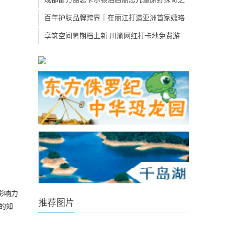
百年护肤品牌跨界｜在丽江打造亚洲首家婕珞
享筑空间暑期档上新 川渝网红打卡地免费游
影响力
推荐图片
的知