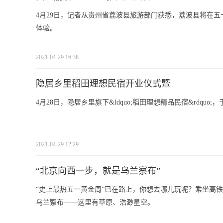
4月29日，记者从贵州省荔波县旅游部门获悉，荔波县将在
体验。
2021-04-29 16:38
隐居乡里稻田理想民宿开业仪式暨
4月28日，隐居乡里旗下&ldquo;稻田理想精品民宿&rdq
2021-04-29 12:29
“北京向西一步，就是乌兰察布”
“史上最热五一黄金周”已在路上，你想去哪儿玩呢？乘坐高
乌兰察布——这里有草原、浩渺星空。