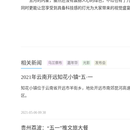
五月的内蒙，虽然还没有震撼人心的绿色，不过也有了
同时更能让您享受到具备科技感的灯光为大家带来的视觉盛宴
相关新闻
乌兰察布
嘉年华
光影
发布会
2021年云南开远知花小镇“五·一
知花小镇位于云南省开远市羊街乡，地处开远市南郊昆河高速
区。
2021-05-06 09:38
贵州荔波：“五一”推文旅大餐