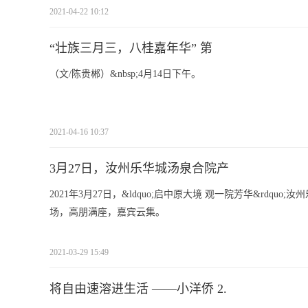
2021-04-22 10:12
“壮族三月三，八桂嘉年华” 第
（文/陈贵郴）&nbsp;4月14日下午。
2021-04-16 10:37
3月27日，汝州乐华城汤泉合院产
2021年3月27日，&ldquo;启中原大境 观一院芳华&rdqu
场，高朋满座，嘉宾云集。
2021-03-29 15:49
将自由速溶进生活 ——小洋侨 2.