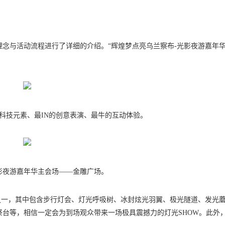
理念与活动流程进行了详细的介绍。“辉煌梦点亮乌兰察布-光影夜游嘉年华”
科技元素、最IN的创意表演、最牛的互动体验。
影夜游嘉年华主会场——金雕广场。
之一，其中包含步行灯会、灯光呼吸树、冰封炫光羽翼、极光隧道、发光
祭台等，相信一定会为到场观众带来一场极具震撼力的灯光SHOW。此外