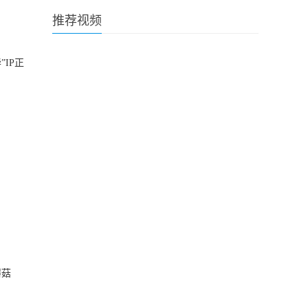
推荐视频
IP正
蘑菇
，