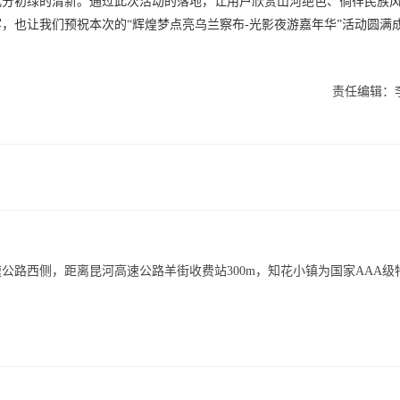
几分初绿的清新。通过此次活动的落地，让用户欣赏山河绝色、徜徉民族
，也让我们预祝本次的“辉煌梦点亮乌兰察布-光影夜游嘉年华”活动圆满
责任编辑：
公路西侧，距离昆河高速公路羊街收费站300m，知花小镇为国家AAA级