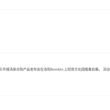
o;汝州乐华城汤泉合院产品发布会在洛阳&middot;上阳宫文化园隆重启幕。 活