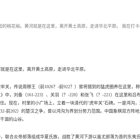
阳的桃花峪。黄河就是在这里，离开黄土高原，走进华北平原。 我在打卡
河就是在这里，离开黄土高原，走进华北平原。
关，传说周穆王（前1026？-前922？）曾将猎到的猛虎圈养在这里，
刘备（161-223）、关羽（？-220）和张飞（？-221）在这里和吕
记住。现在，村里的小广场上，立着一块清代的“虎牢关”石碑。一是鸿沟，
232-前202）的楚汉之争，曾以鸿沟为界划分势力范围。中国象棋双方阵
条干涸的山谷。
帝，联合炎帝部落组成华夏氏族，战胜了黄河下游以蚩尤部落为首的东夷