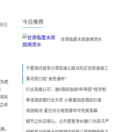
今日推荐
桃花
甘肃临夏水库提闸泄水
宁夏境内首条沙漠高速公路乌玛正在抓紧施工
黄河壶口现“金色瀑布”
称为虎
布
行业高度认可，速8酒店连续9年荣获“经济型
鸿沟
希诺酒店摘行业大奖 小美基因造酒店价值
地之间
浪游南浔·夏日次元电竞嘉年华完美落幕
细节之处见用心，立升婴爱净水器C5为孩子严
氏族。
成都富力丽思卡尔顿酒店丽思儿童原野探奇之