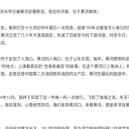
，济水早已被黄河淤塞断流，现在的济南，位于黄河南岸。
史。看到它在十九世纪中叶最后一次改道，结束700年占据淮河入海口的
，黄河泛流了几十年才逐渐固定，形成了沿续至今的下游河道。时至今日
道远。
程，终于走到了入海口。黄河的入海口，位于山东东营。每年，黄河携带的
”的地方，上演着真实的“沧海变桑田”的故事。在这个黄河口三角洲上，
天堂。这里还是中国第二大油田胜利油田的主产区，黄河在最后的旅途中
20年12月，我终于实现了这一年唯一的一次旅行，飞到了渤海之滨。冬天
上，海风凛冽，心情依然热切。我们来到黄河口，来看黄河，更是来寻找
年出生，自幼在加拿大长大，2013年回到中国，现为清华附中国际部11年级学