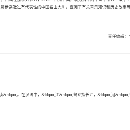
用脚步亲近过有代表性的中国名山大川，查阅了有关背景知识和历史故事
责任编辑：
uo;。在汉语中，&ldquo;江&rdquo;曾专指长江，&ldquo;河&rdquo