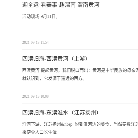
迎全运·看赛事·趣渭南 渭南黄河
活动现场 9月11日。
2021-09-13 11:54
四渎归海-西渎黄河（上游）
西渎黄河 提起黄河，我们脱口而出：黄河是中华民族的母亲
就认识到，它发源于遥远的西方。
2021-09-13 10:08
四渎归海-东渎淮水（江苏扬州）
淮河下游，江苏扬州&nbsp; 说到淮河边的美食，当然要
来便令人口吃生津。