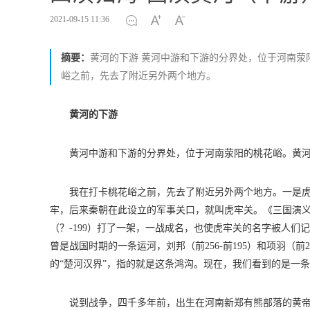
2021-09-15 11:36
摘要：
黄河的下游 黄河中游和下游的分界处，位于河南荥
峪之前，先去了附近另外两个地方。
黄河的下游
黄河中游和下游的分界处，位于河南荥阳的桃花峪。黄
我在打卡桃花峪之前，先去了附近另外两个地方。一是虎牢
牢，后来秦朝在此设立的军事关口，就叫虎牢关。《三国演义》中，
（？-199）打了一架，一战成名，也使虎牢关的名字被人们
曾是战国时期的一条运河，刘邦（前256-前195）和项羽（前
的“楚河汉界”，指的就是这条鸿沟。现在，我们看到的是一
说到战争，四千多年前，出生在河南新郑有熊部落的黄