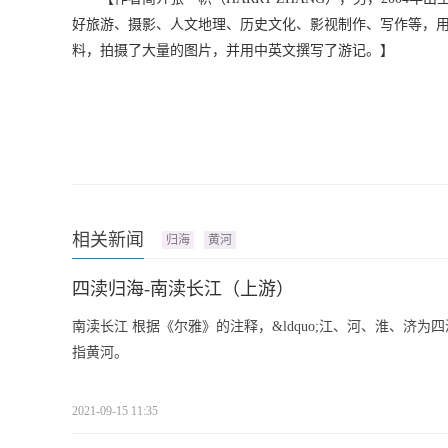
好旅游、摄影、人文地理、历史文化、影视制作、写作等，
料，拍摄了大量的图片，并用中英文撰写了游记。】
相关新闻
归海
黄河
四渎归海-南渎长江（上游）
南渎长江 根据《尔雅》的注释，&ldquo;江、河、淮、济为四渎&rdq
指黄河。
2021-09-15 11:35