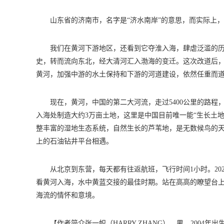
山东省的济南市，名字是“济水南岸”的意思，而实际上
我们在黄河下游地区，还看到它夺淮入海，肆虐泛滥的历
史，转而流向东北，经大清河汇入渤海的变迁。这次改道后
黄河，加强中游的水土保持和下游的河道建设，依然任重而
现在，黄河，中国的第二大河流，走过5400公里的路
入海处制造大约3万亩土地，这里是中国目前唯一能“生长土地
整丰富的湿地生态系统，自然生长的芦苇地，是无数候鸟的
上的石油钻井平台相遇。
从北京到东营，每天都有往返航班，飞行时间1小时。20
看黄河入海，水中黄蓝交接的最佳时期。站在高高的瞭望台
海流的情怀和意境。
【作者简介张一帜（HARRY ZHANG），男，2004