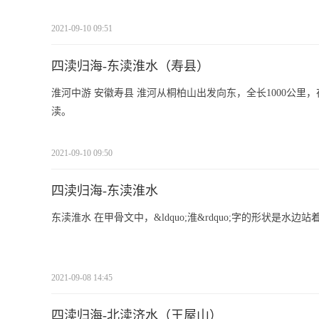
2021-09-10 09:51
四渎归海-东渎淮水（寿县）
淮河中游 安徽寿县 淮河从桐柏山出发向东，全长1000公
渎。
2021-09-10 09:50
四渎归海-东渎淮水
东渎淮水 在甲骨文中，&ldquo;淮&rdquo;字的形状是
2021-09-08 14:45
四渎归海-北渎济水（王屋山）