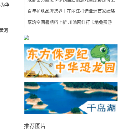
奉为华
百年护肤品牌跨界｜在丽江打造亚洲首家婕珞
享筑空间暑期档上新 川渝网红打卡地免费游
黄河
推荐图片