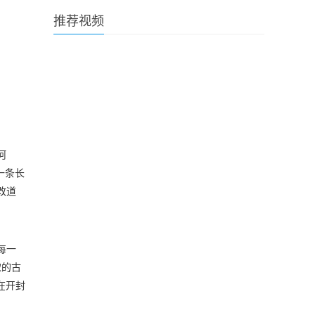
推荐视频
河
一条长
改道
每一
宋的古
在开封