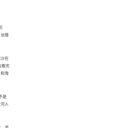
历
，治理
泥沙在
有着完
，和海
不是
黄河入
生。爱