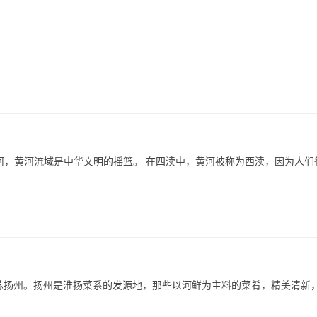
河，黄河流域是中华文明的摇篮。 在四渎中，黄河被称为西渎，因为人们
数江苏扬州。扬州是淮扬菜系的发源地，那些以河鲜为主料的菜肴，精美清新