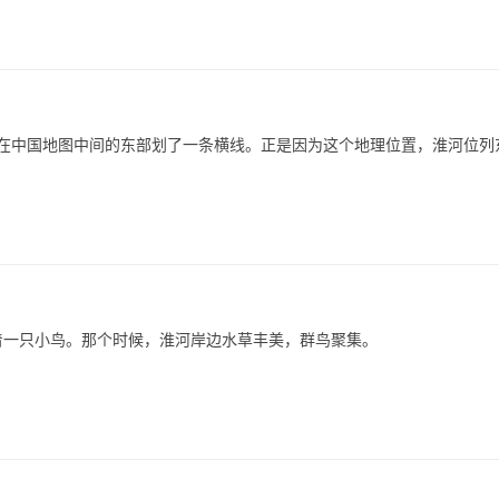
里，在中国地图中间的东部划了一条横线。正是因为这个地理位置，淮河位列
水边站着一只小鸟。那个时候，淮河岸边水草丰美，群鸟聚集。