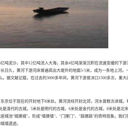
6亿吨泥沙，其中12亿吨流入大海，其余4亿吨渐渐沉积在流速变缓的下游
长日久，黄河下游河床普遍高出大堤外的地面3-5米，成为一条地上河。
。据文献记载，在过去的3000多年间，黄河下游曾决口1500多次，重大
东京位于现在的开封地下8米处。黄河流经开封北郊，河水曾数次进城，
处是清代的古城，5米处是明代的古城，6米处是金代的古城，8米处是北
座城池“城摞城”，形成“墙摞墙”、“门摞门”、“路摞路”的奇特现象。我们
的城墙遗迹。