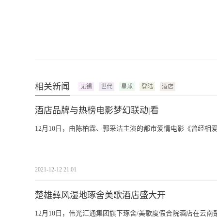
相关新闻
无锡
世代
星球
登陆
酒店
酒店品牌与热榜电影梦幻联动|看
12月10日，由陈柏霖、郭采洁主演的都市爱情电影《曾经
2021-12-12 21:01
楚雄彝风湿地琢舍美歌酒店盛大开
12月10日，伟光汇通集团旗下琢舍/美歌度假合院酒店在云