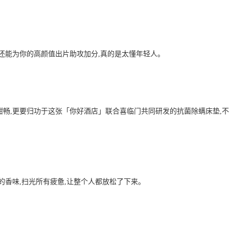
,还能为你的高颜值出片助攻加分,真的是太懂年轻人。
酣畅,更要归功于这张「你好酒店」联合喜临门共同研发的抗菌除螨床垫,
的香味,扫光所有疲惫,让整个人都放松了下来。