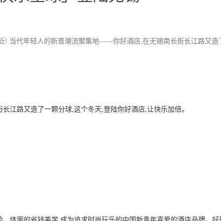
近! 当代年轻人的新晋潮流聚集地——你好酒店,在无锡南长街长江路又造
长江路又造了一颗分球,这个冬天,登陆你好酒店,让快乐加倍。
验、体面的省钱美学,成为追求时尚玩乐的中国新青年喜爱的酒店品牌。好