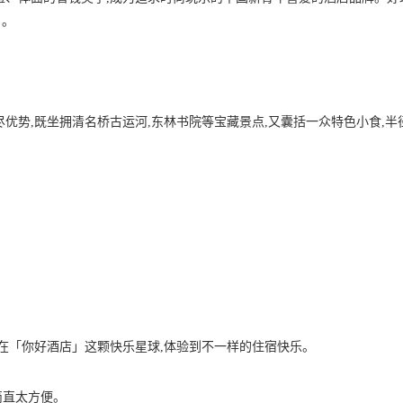
」。
优势,既坐拥清名桥古运河,东林书院等宝藏景点,又囊括一众特色小食,半
能在「你好酒店」这颗快乐星球,体验到不一样的住宿快乐。
简直太方便。