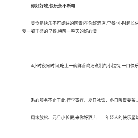
你好好吃,快乐永不断电
美食是快乐不可或缺的因素!在你好酒店,早餐4小时超
受一顿丰盛的早餐,唤醒一整天的好心情。
4小时夜宵时间,吃上一碗鲜香鸡汤煮制的小馄饨,一口快
贴心服务不止于此,行李寄存、夏日冰饮、冬日暖胃姜茶
周末放松、元旦小长假,来你好酒店——年轻人的快乐星球