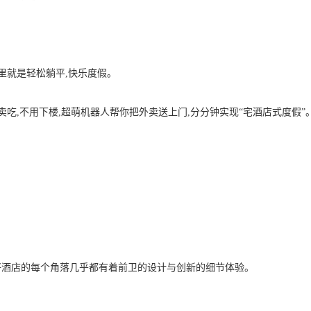
里就是轻松躺平,快乐度假。
卖吃,不用下楼,超萌机器人帮你把外卖送上门,分分钟实现“宅酒店式度假”
好酒店的每个角落几乎都有着前卫的设计与创新的细节体验。