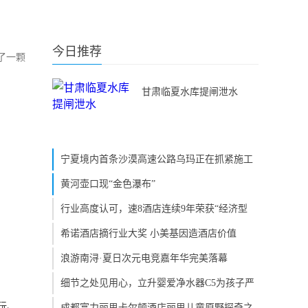
今日推荐
了一颗
甘肃临夏水库提闸泄水
宁夏境内首条沙漠高速公路乌玛正在抓紧施工
黄河壶口现“金色瀑布”
行业高度认可，速8酒店连续9年荣获“经济型
希诺酒店摘行业大奖 小美基因造酒店价值
浪游南浔·夏日次元电竞嘉年华完美落幕
细节之处见用心，立升婴爱净水器C5为孩子严
玩、
成都富力丽思卡尔顿酒店丽思儿童原野探奇之