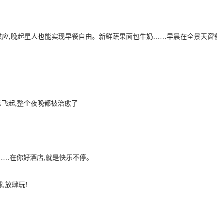
长供应,晚起星人也能实现早餐自由。新鲜蔬果面包牛奶……早晨在全景天窗
乐飞起,整个夜晚都被治愈了
……在你好酒店,就是快乐不停。
,放肆玩!