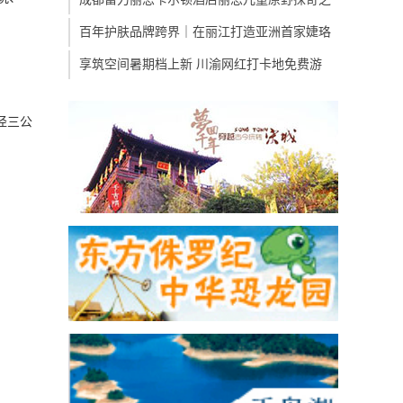
百年护肤品牌跨界｜在丽江打造亚洲首家婕珞
享筑空间暑期档上新 川渝网红打卡地免费游
径三公