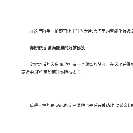
在这里随手一拍即可输出时尚大片,房间里的智能化妆镜
你好舒适,蓄满能量的好梦秘笈
宽敞舒适的客房,助你拥有一个甜蜜的梦乡。在这里睡得
硬适中,还抑菌除菌让你睡得安心。
值得一提的是,酒店的定制洗护也是睡眠神助攻,温暖亲切