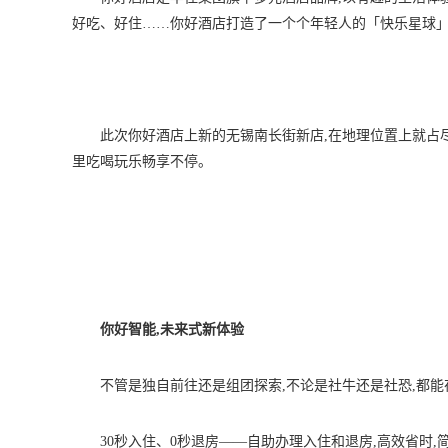
好吃、好住……你好酒店打造了一个个年轻人的「快乐星球
此次你好酒店上新的无锡南长街新店,在地理位置上就占尽
里吃喝玩乐畅享不停。
你好智能,未来式新体验
不管是独自前往还是组团探索,不论是社牛还是社恐,都
30秒入住、0秒退房——自助办理入住和退房,高效省时,