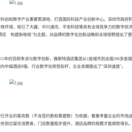
球科创和数字产业重要策源地，打造国际科技产业创新中心。深圳市政府
营商环境，吸引了大疆、中兴通讯、平安科技等具有全球竞争力的数字经
湾区 构建新格局”为主题，对品牌的数字化创新战略和全球视野提出了
历11年的百舸争流与数字创新，雅斯特酒店集团从1座城市到全国200多座
成为国内中端酒店8强、行业数字化转型标杆，企业发展跑出了“深圳速度”。
牌已开业的客房数（不含签约数和筹建数）为依据，着重考量企业的市场
服务到位留住消费者，门店数量稳步提升，酒店品牌的规模才能顺势增长