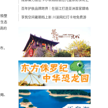
百年护肤品牌跨界｜在丽江打造亚洲首家婕珞
积极整
享筑空间暑期档上新 川渝网红打卡地免费游
济生态
更高的
城市，
战略、
。