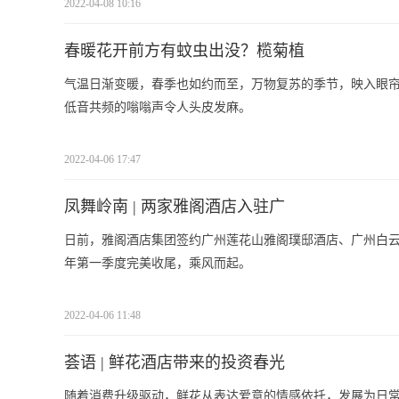
2022-04-08 10:16
春暖花开前方有蚊虫出没？榄菊植
气温日渐变暖，春季也如约而至，万物复苏的季节，映入眼
低音共频的嗡嗡声令人头皮发麻。
2022-04-06 17:47
凤舞岭南 | 两家雅阁酒店入驻广
日前，雅阁酒店集团签约广州莲花山雅阁璞邸酒店、广州白云
年第一季度完美收尾，乘风而起。
2022-04-06 11:48
荟语 | 鲜花酒店带来的投资春光
随着消费升级驱动，鲜花从表达爱意的情感依托，发展为日