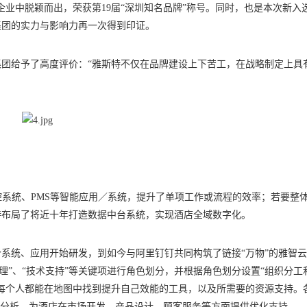
家企业中脱颖而出，荣获第19届“深圳知名品牌”称号。同时，也是本次新入
集团的实力与影响力再一次得到印证。
团给予了高度评价：“雅斯特不仅在品牌建设上下苦工，在战略制定上具
控系统、PMS等智能应用／系统，提升了单项工作或流程的效率；若要整
特布局了将近十年打造数据中台系统，实现酒店全域数字化。
系统、应用开始研发，到如今与阿里钉钉共同构筑了链接“万物”的雅智
管理”、“技术支持”等关键项进行角色划分，并根据角色划分设置“组织分工
每个人都能在地图中找到提升自己效能的工具，以及所需要的资源支持。
行分析，为酒店在市场开发、产品设计、顾客服务等方面提供优化支持。