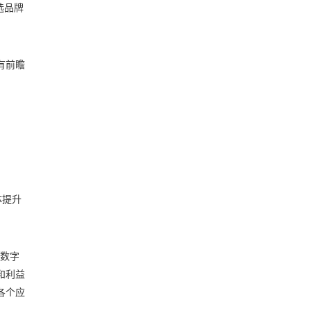
选品牌
有前瞻
体提升
云数字
和利益
各个应