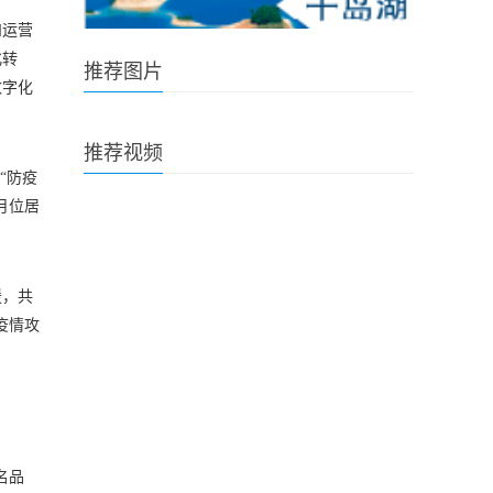
和运营
化转
推荐图片
数字化
推荐视频
“防疫
月位居
援，共
疫情攻
名品