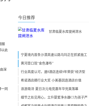
今日推荐
甘肃临夏水库提闸泄水
相报
都以此
宁夏境内首条沙漠高速公路乌玛正在抓紧施工
黄河壶口现“金色瀑布”
，由深
行业高度认可，速8酒店连续9年荣获“经济型
希诺酒店摘行业大奖 小美基因造酒店价值
牌一同
浪游南浔·夏日次元电竞嘉年华完美落幕
细节之处见用心，立升婴爱净水器C5为孩子严
成都富力丽思卡尔顿酒店丽思儿童原野探奇之