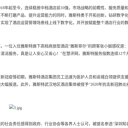
18年起至今，连续稳居中档酒店前10强，市场战略的前瞻性、服务质量
在不断打磨产品、提升运营能力的同时，雅斯特勇于开拓创新，钻研数字
，实现了酒店运营管理场景线上线下数字化，并开放赋能整个酒店行业的
。一位入住雅斯特旗下高档商旅型酒店“雅斯菲尔”的顾客张小姐感叹道：
清洁服务，真是让人安心又省心！”在慧评网，雅斯特服务指数连续12个
在新冠疫情初期，雅斯特酒店集团员工迅速为医护人员和返城白领提供支
新闻大幅报道。此外，雅斯特武汉地区酒店集体被授予“2020年抗击新冠肺炎
的社会责任感得到政府、行业协会等各界人士认可，被提名参选“深圳知