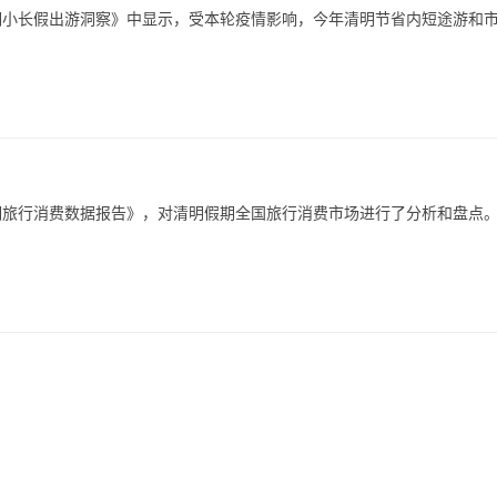
2清明小长假出游洞察》中显示，受本轮疫情影响，今年清明节省内短途游和
假期旅行消费数据报告》，对清明假期全国旅行消费市场进行了分析和盘点