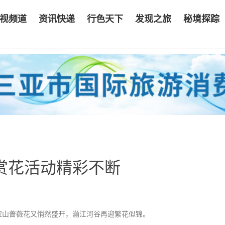
视频道
资讯快递
行色天下
发现之旅
秘境探踪
赏花活动精彩不断
宝山蔷薇花又悄然盛开，湔江河谷再迎繁花似锦。