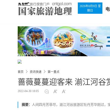
2026年8月9日 星
电
期日
首页
资讯快递
第一重点
蔷薇蔓蔓迎客来 湔江河谷
2022-04-30 18:05
摘要：
人间四月芳菲尽，湔江河谷旅游区牡丹芳华刚过，