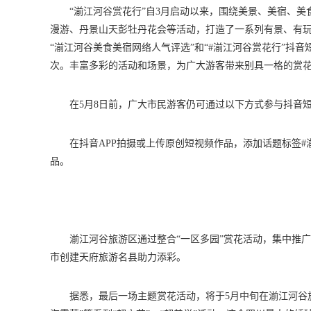
“湔江河谷赏花行”自3月启动以来，围绕美景、美宿、
漫游、丹景山天彭牡丹花会等活动，打造了一系列有景、有
“湔江河谷美食美宿网络人气评选”和“#湔江河谷赏花行”抖
次。丰富多彩的活动和场景，为广大游客带来别具一格的赏
在5月8日前，广大市民游客仍可通过以下方式参与抖音
在抖音APP拍摄或上传原创短视频作品，添加话题标签
品。
湔江河谷旅游区通过整合“一区多园”赏花活动，集中推广
市创建天府旅游名县助力添彩。
据悉，最后一场主题赏花活动，将于5月中旬在湔江河谷