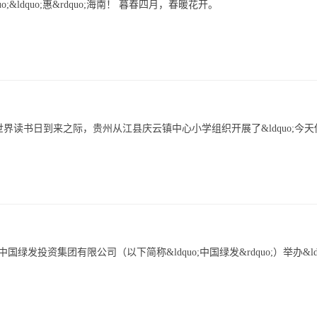
&ldquo;惠&rdquo;海南！ 暮春四月，春暖花开。
世界读书日到来之际，贵州从江县庆云镇中心小学组织开展了&ldquo;今天
际，中国绿发投资集团有限公司（以下简称&ldquo;中国绿发&rdquo;）举办&ldq