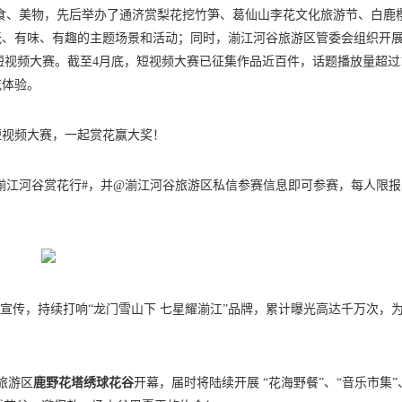
美食、美物，先后举办了通济赏梨花挖竹笋、葛仙山李花文化旅游节、白鹿
玩、有味、有趣的主题场景和活动；同时，湔江河谷旅游区管委会组织开
音短视频大赛。截至4月底，短视频大赛已征集作品近百件，话题播放量超过1
花体验。
短视频大赛，一起赏花赢大奖！
#湔江河谷赏花行#，并@湔江河谷旅游区私信参赛信息即可参赛，每人限报
宣传，持续打响“龙门雪山下 七星耀湔江”品牌，累计曝光高达千万次，
旅游区
鹿野花塔
绣球花谷
开幕，届时将陆续开展 “花海野餐”、“音乐市集”