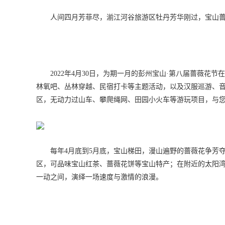
人间四月芳菲尽，湔江河谷旅游区牡丹芳华刚过，宝山
2022年4月30日，为期一月的彭州宝山·第八届蔷薇
林氧吧、丛林穿越、民宿打卡等主题活动，以及汉服巡游、
区，无动力过山车、攀爬绳网、田园小火车等游玩项目，与
每年4月底到5月底，宝山梯田，漫山遍野的蔷薇花争芳
区，可品味宝山红茶、蔷薇花饼等宝山特产；在附近的太阳
一动之间，演绎一场速度与激情的浪漫。