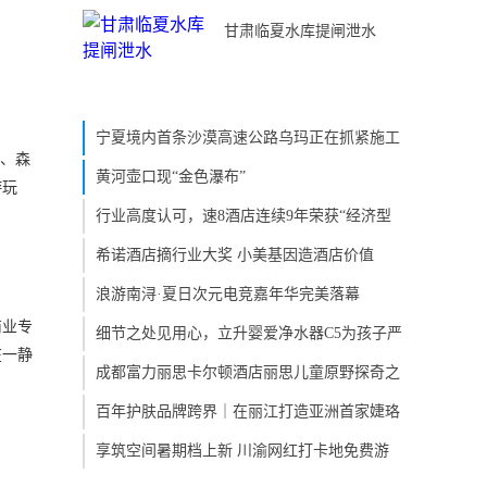
甘肃临夏水库提闸泄水
宁夏境内首条沙漠高速公路乌玛正在抓紧施工
花、森
黄河壶口现“金色瀑布”
游玩
行业高度认可，速8酒店连续9年荣获“经济型
希诺酒店摘行业大奖 小美基因造酒店价值
浪游南浔·夏日次元电竞嘉年华完美落幕
商业专
细节之处见用心，立升婴爱净水器C5为孩子严
在一静
成都富力丽思卡尔顿酒店丽思儿童原野探奇之
百年护肤品牌跨界｜在丽江打造亚洲首家婕珞
享筑空间暑期档上新 川渝网红打卡地免费游