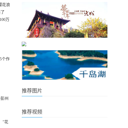
樱花浪
展了
00万
5个作
推荐图片
为彭州
推荐视频
、“花