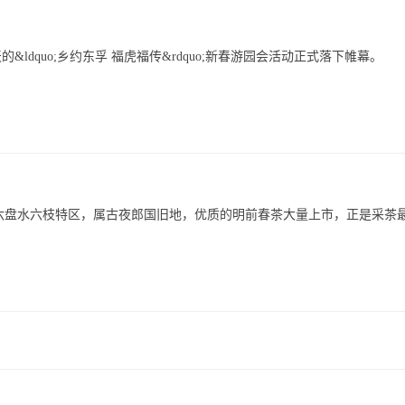
dquo;乡约东孚 福虎福传&rdquo;新春游园会活动正式落下帷幕。
州六盘水六枝特区，属古夜郎国旧地，优质的明前春茶大量上市，正是采茶