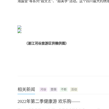
海露营”等系列“超文艺”、“超美学”活动。这个四川最大的
（
湔
江河谷旅游区供稿供图）
相关新闻
河谷
蔷薇
不断
活动
2022年第二季健康游 欢乐购——