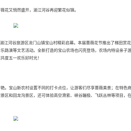
蔷薇花又悄然盛开，湔江河谷再迎繁花似锦。
花节在湔江河谷旅游区龙门山镇宝山村精彩启幕。本届蔷薇花节推出了梯田赏
音乐路演等文艺活动。全新打造的宝山农场也闪亮登场，农场内特设亲子
您共度五一欢乐好时光！
夺艳。宝山新农村设置不同的打卡点位，让游客们尽享蔷薇美景；在特色
湾景区和回龙沟景区，还可体验高空滑索、峡谷蹦极、飞跃丛林等项目，