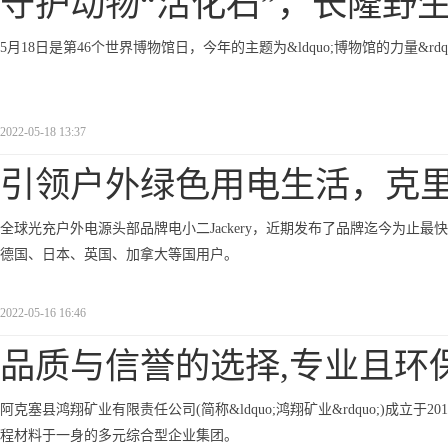
守护动物“活化石”，长隆野
5月18日是第46个世界博物馆日，今年的主题为&ldquo;博物馆的力量&rdqu
2022-05-18 13:37
引领户外绿色用电生活，克
全球光充户外电源头部品牌电小二Jackery，近期发布了品牌迄今为止最快
德国、日本、英国、加拿大等国用户。
2022-05-16 16:46
品质与信誉的选择,专业且环
阿克塞县鸿翔矿业有限责任公司(简称&ldquo;鸿翔矿业&rdquo;)成立
程材料于一身的多元综合型企业集团。