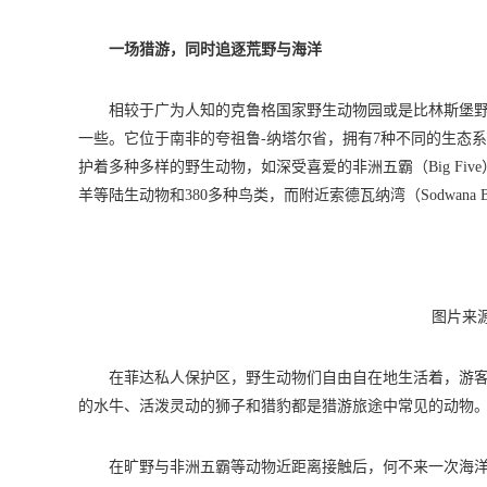
一场猎游，同时追逐荒野与海洋
相较于广为人知的克鲁格国家野生动物园或是比林斯堡野生动物园来说
一些。它位于南非的夸祖鲁-纳塔尔省，拥有7种不同的生态
护着多种多样的野生动物，如深受喜爱的非洲五霸（Big F
羊等陆生动物和380多种鸟类，而附近索德瓦纳湾（Sodwana
图片来源：P
在菲达私人保护区，野生动物们自由自在地生活着，游
的水牛、活泼灵动的狮子和猎豹都是猎游旅途中常见的动物
在旷野与非洲五霸等动物近距离接触后，何不来一次海