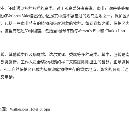
物外，还能遇见各种各样的鸟类。对于观鸟爱好者来说，南非可谓是处处
北的Verloren Valei自然保护区是其中最不容错过的观鸟胜地之一。保护区
物，包括一些南非特有的植物和极度濒危的物种。每到春秋之季，保护区
0种蝴蝶，包括当地所特有的Warren’s Blue和 Clark’s Lost
冠鹤、其他鹤类以及扇尾莺、达尔文雀、秃鹮等多种鸟类。其中，蓝鹤是
助鹤类繁衍，工作人员会装扮成鹤的样子来照顾刚刚出生的雏鹤。正是这
en Valei自然保护区已成为极度濒危物种生存的重要地点，游客的参观活
递交申请。
：Walkersons Hotel & Spa