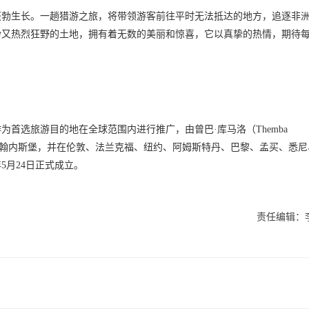
蓬勃生长。一趟猎游之旅，将带领游客前往平时无法抵达的地方，追逐非
纷又热烈狂野的土地，拥有着无数的美丽和惊喜，它以真挚的热情，期待
首选旅游目的地在全球范围内进行推广，由曾巴·库马洛（Themba
在约翰内斯堡，并在伦敦、法兰克福、纽约、阿姆斯特丹、巴黎、孟买、悉尼
5月24日正式成立。
责任编辑：