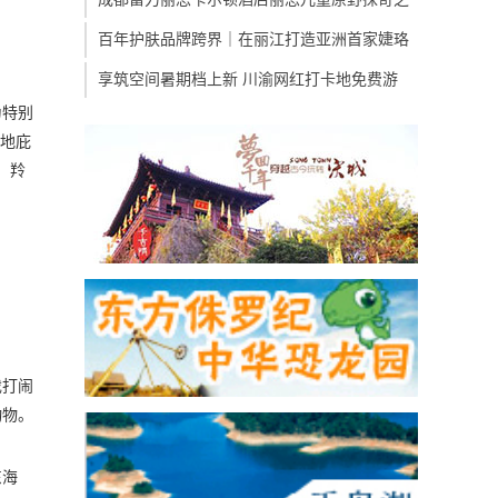
百年护肤品牌跨界｜在丽江打造亚洲首家婕珞
享筑空间暑期档上新 川渝网红打卡地免费游
为特别
息地庇
、羚
戏打闹
动物。
东海