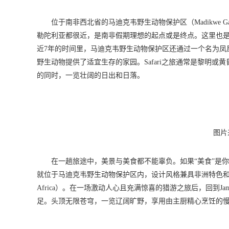
位于南非西北省的马迪克韦野生动物保护区（Madikwe G
勒陀利亚都很近，是南非假期理想的起点或是终点。这里也
近7年的时间里，马迪克韦野生动物保护区还通过一个名为凤凰行动（O
野生动物提供了适宜生存的家园。Safari之旅通常是黎明
的同时，一览壮阔的日出和日落。
图片来
在一趟旅途中，美景与美食都不能辜负。如果“美食”是你猎游
就位于马迪克韦野生动物保护区内，设计风格兼具非洲特色和优雅奢华，其
Africa）。在一场激动人心且充满惊喜的猎游之旅后，回到Ja
足。头顶无限苍穹，一览辽阔旷野，享用由主厨精心烹饪的