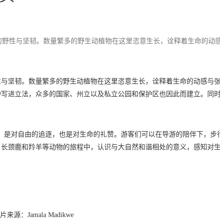
的野性与坚韧。数量繁多的野生动植物在这里恣意生长，诠释着生命的动
性与坚韧。数量繁多的野生动植物在这里恣意生长，诠释着生命的动感与
护写进立法，众多的国家、州立以及私立公园和保护区也因此而建立。同
方式，是对自由的追逐，也是对生命的礼赞。游客们可以在导游的陪伴下，步
、长颈鹿和羚羊等动物的旅程中，认识与大自然和谐相处的意义，感知对
片来源：Jamala Madikwe