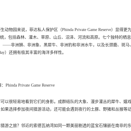
，菲达私人保护区（Phinda Private Game Reserve）显得更
系统，包括森林、灌木、草原、山丘、沼泽、河流和高原。七个独特的栖
ive）——非洲狮、非洲象、黑犀牛、非洲豹和非洲水牛，以及长颈鹿、斑马
 Bay）还拥有极其丰富的海洋多样性。
hinda Private Game Reserve
客可以很轻易地看到它们的身影。成群结队的大象、漫步灌丛的犀牛、嬉
。如果选择参加夜间猎游活动，还可能会遇到夜行的土豚、野猪和丛猴等
洋猎游之旅？邻近的索德瓦纳湾如同一颗美丽剔透的蓝宝石镶嵌在南非的