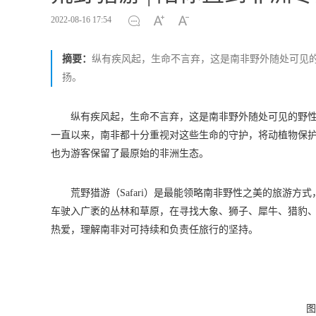
2022-08-16 17:54
摘要：
纵有疾风起，生命不言弃，这是南非野外随处可见
扬。
纵有疾风起，生命不言弃，这是南非野外随处可见的野
一直以来，南非都十分重视对这些生命的守护，将动植物保
也为游客保留了最原始的非洲生态。
荒野猎游（Safari）是最能领略南非野性之美的旅游
车驶入广袤的丛林和草原，在寻找大象、狮子、犀牛、猎豹
热爱，理解南非对可持续和负责任旅行的坚持。
图