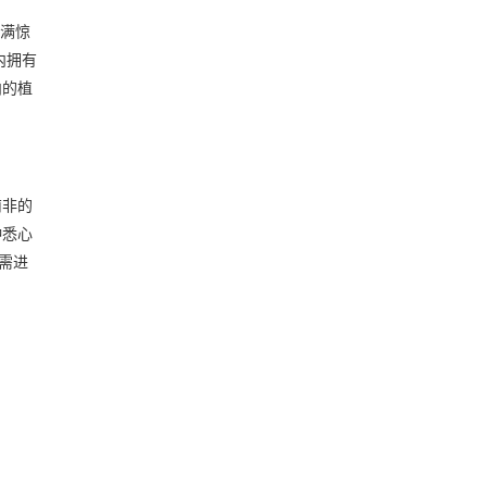
充满惊
内拥有
内的植
南非的
种悉心
动需进