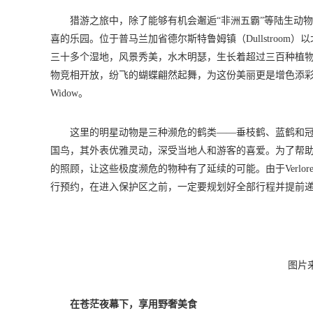
猎游之旅中，除了能够有机会邂逅“非洲五霸”等陆生动
喜的乐园。位于普马兰加省德尔斯特鲁姆镇（Dullstroom）以
三十多个湿地，风景秀美，水木明瑟，生长着超过三百种植
物竞相开放，纷飞的蝴蝶翩然起舞，为这份美丽更是增色添彩。这里有超过5
Widow。
这里的明星动物是三种濒危的鹤类——垂枝鹤、蓝鹤和
国鸟，其外表优雅灵动，深受当地人和游客的喜爱。为了帮
的照顾，让这些极度濒危的物种有了延续的可能。由于Verlor
行预约，在进入保护区之前，一定要规划好全部行程并提前
图片来源
在苍茫夜幕下，享用野奢美食