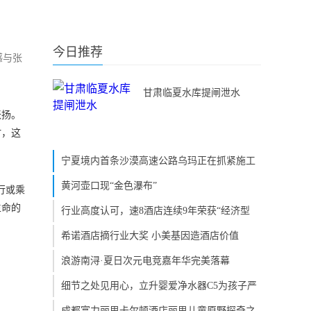
今日推荐
感与张
甘肃临夏水库提闸泄水
张扬。
时，这
宁夏境内首条沙漠高速公路乌玛正在抓紧施工
黄河壶口现“金色瀑布”
行或乘
生命的
行业高度认可，速8酒店连续9年荣获“经济型
希诺酒店摘行业大奖 小美基因造酒店价值
浪游南浔·夏日次元电竞嘉年华完美落幕
细节之处见用心，立升婴爱净水器C5为孩子严
成都富力丽思卡尔顿酒店丽思儿童原野探奇之