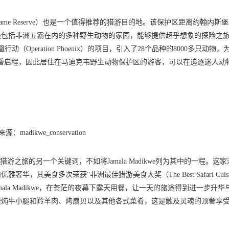
ame Reserve）也是一个值得推荐的猎游目的地。该保护区距离约翰内斯
是包括非洲五霸在内的多种野生动物的家园，能够提供超乎想象的探险之
peration Phoenix）的项目，引入了28个品种的8000多只动物，
或黄昏启程，因此居住在马迪克韦野生动物保护区的游客，可以在追逐迷人动
源：madikwe_conservation
之旅的另一个关键词，不如将Jamala Madikwe列为其中的一程。这家
美食多次荣获“非洲最佳猎游美食大奖（The Best Safari Cuisine
mala Madikwe，在苍茫的夜幕下露天用餐，让一天的旅途得到进一步升华
慢炖牛小腿和羚羊肉、烤扇贝以及其他各式菜肴，这是触及灵魂的顶奢享