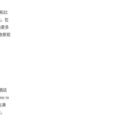
堡和比
旅。在
为更多
物景观
酒店
 in
与满
受。