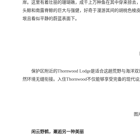
岸。这里有着壮丽的珊瑚礁，成千上万种鱼在其中穿来掠去
头鲸和南露脊鲸的巨大与强健，好奇于漫游其间的胡桃色棱
垠且看似平静的蔚蓝表面下。
保护区附近的Thornwood Lodge是适合这趟荒野
然环境无缝衔接。入住Thornwood不仅能够享受完备的现代
图片
闲云野鹤，邂逅另一种美丽