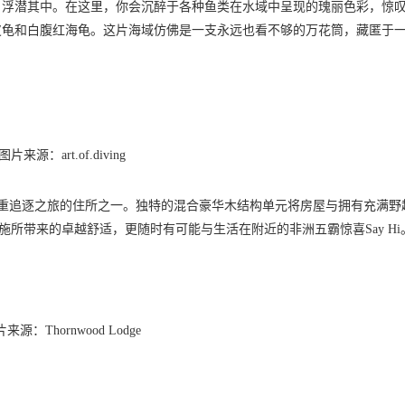
，浮潜其中。在这里，你会沉醉于各种鱼类在水域中呈现的瑰丽色彩，惊
皮龟和白腹红海龟。这片海域仿佛是一支永远也看不够的万花筒，藏匿于
图片来源：art.of.diving
与海洋双重追逐之旅的住所之一。独特的混合豪华木结构单元将房屋与拥有充满野
设施所带来的卓越舒适，更随时有可能与生活在附近的非洲五霸惊喜Say Hi
来源：Thornwood Lodge