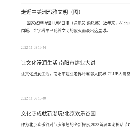
走近中美洲玛雅文明（图）
国家旅游地理11月8日讯（通讯员 梁凤英）近年来，&ldq
围城、金字塔早已随着文明的覆灭而淡出这星球。
2022-11-08 19:44
让文化浸润生活 南阳市建业大讲
让文化浸润生活，南阳市建业老界岭君邻大院界·CLUB大讲堂现
2022-11-06 15:40
文化芯成就新潮玩!北京欢乐谷国
作为北京欢乐谷对节庆策划的全新探索,2022首届国潮神话