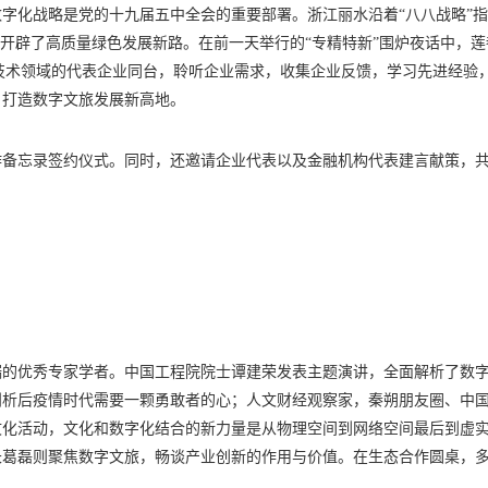
字化战略是党的十九届五中全会的重要部署。浙江丽水沿着“八八战略”
先开辟了高质量绿色发展新路。在前一天举行的“专精特新”围炉夜话中，莲
技术领域的代表企业同台，聆听企业需求，收集企业反馈，学习先进经验
，打造数字文旅发展新高地。
作备忘录签约仪式。同时，还邀请企业代表以及金融机构代表建言献策，
端的优秀专家学者。中国工程院院士谭建荣发表主题演讲，全面解析了数
剖析后疫情时代需要一颗勇敢者的心；人文财经观察家，秦朔朋友圈、中
文化活动，文化和数字化结合的新力量是从物理空间到网络空间最后到虚
长葛磊则聚焦数字文旅，畅谈产业创新的作用与价值。在生态合作圆桌，