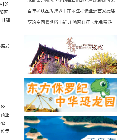
指引的
百年护肤品牌跨界｜在丽江打造亚洲首家婕珞
都区
，共建
享筑空间暑期档上新 川渝网红打卡地免费游
共谋发
字经
国商业
实融
多位专