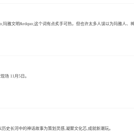
uo;玛雅文明&rdquo;这个词有点炙手可热，但也许太多人误以为玛雅人、
场 11月5日。
节以历史长河中的神话故事为策划灵感,凝聚文化芯,成就新潮玩。