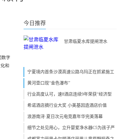
今日推荐
甘肃临夏水库提闸泄水
团数字
文化和
宁夏境内首条沙漠高速公路乌玛正在抓紧施工
黄河壶口现“金色瀑布”
行业高度认可，速8酒店连续9年荣获“经济型
希诺酒店摘行业大奖 小美基因造酒店价值
浪游南浔·夏日次元电竞嘉年华完美落幕
细节之处见用心，立升婴爱净水器C5为孩子严
成都富力丽思卡尔顿酒店丽思儿童原野探奇之