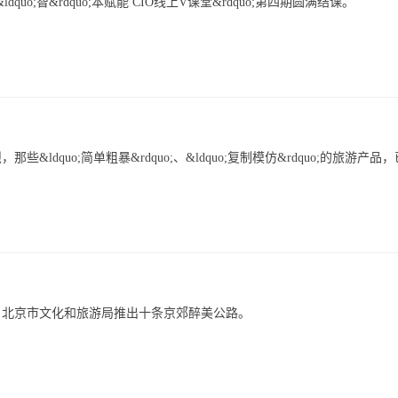
 &ldquo;智&rdquo;本赋能 CIO线上V课堂&rdquo;第四期圆满结课。
quo;简单粗暴&rdquo;、&ldquo;复制模仿&rdquo;的旅游产品
，北京市文化和旅游局推出十条京郊醉美公路。