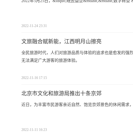
2022年5月25日，&ldquo;皖云益企&mdash;&mdash;数字转型
2022-11-24 23:31
文旅融合赋新能，江西明月山擦亮
全民旅游时代，人们对旅游品质与体验的追求也是愈发的强烈，那些&ld
无法满足广大游客的旅游体验。
2022-11-16 17:15
北京市文化和旅游局推出十条京郊
近日，为丰富市民游客亲近自然、饱览京郊景色的休闲需求
2022-11-11 16:23