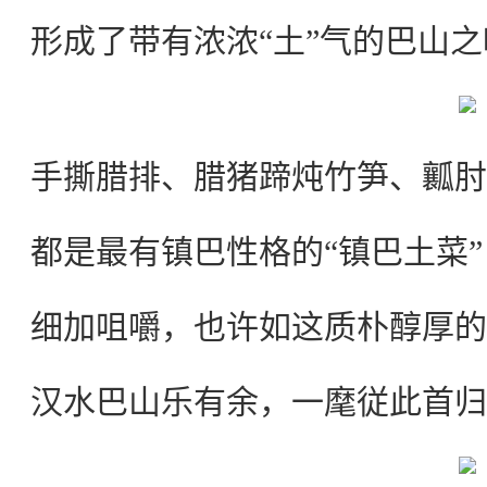
形成了带有浓浓“土”气的巴山之
手撕腊排、腊猪蹄炖竹笋、瓤肘
都是最有镇巴性格的“镇巴土菜”
细加咀嚼，也许如这质朴醇厚的
汉水巴山乐有余，一麾従此首归