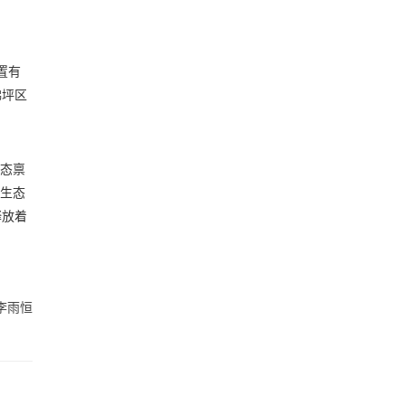
置有
佛坪区
生态禀
级生态
释放着
李雨恒