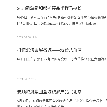
2023新疆新和都护臻品半程马拉松
6月5日，新和县举行2023新疆新和都护臻品半程马拉松赛事新
鸣枪开跑，口号为&ldquo;乐跑新和，悦享汉唐&rdquo;。
2023-06-06 12:14
打造滨海会展名城——烟台八角湾
6月1日上午，烟台八角湾国际会展中心宣传推介会在黄渤海
2023-06-01 23:21
安顺旅游集团全域旅游产品（北京
5月30日，安顺旅游集团全域旅游产品（北京）推介会暨北