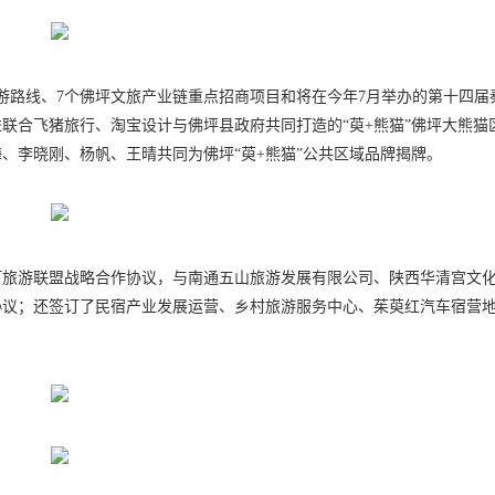
游路线、7个佛坪文旅产业链重点招商项目和将在今年7月举办的第十四届
联合飞猪旅行、淘宝设计与佛坪县政府共同打造的“萸+熊猫”佛坪大熊猫
、李晓刚、杨帆、王晴共同为佛坪“萸+熊猫”公共区域品牌揭牌。
订旅游联盟战略合作协议，与南通五山旅游发展有限公司、陕西华清宫文
议；还签订了民宿产业发展运营、乡村旅游服务中心、茱萸红汽车宿营地