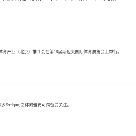
省体育产业（北京）推介会在第18届斯迈夫国际体育展览会上举行。
故乡&rdquo;之称的雅安可谓备受关注。