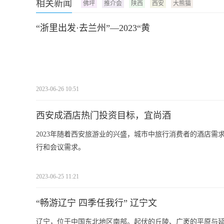
相关新闻
佛坪
推介会
陕西
西安
大熊猫
“浙里出发·去兰州”—2023“黄
2023-06-26 10:51
西安成酒店热门投资目标，宜尚酒
2023年随着西安旅游业的兴盛，城市中旅行消费者的酒店
行和会议需求。
2023-06-25 11:21
“畅游辽宁 四季任我行” 辽宁文
辽宁，位于中国东北地区南部。起伏的丘陵、广袤的平原与延绵的海