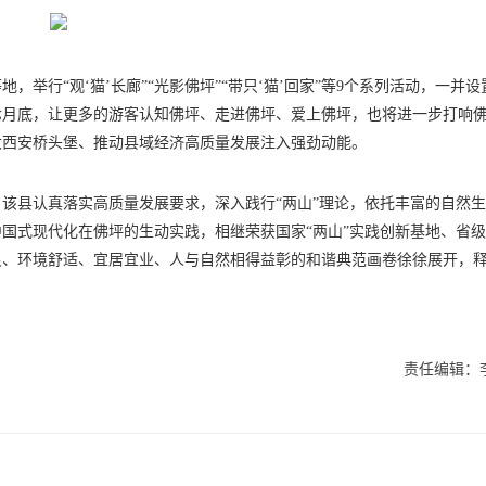
举行“观‘猫’长廊”“光影佛坪”“带只‘猫’回家”等9个系列活动，一并设
七月底，让更多的游客认知佛坪、走进佛坪、爱上佛坪，也将进一步打响
大西安桥头堡、推动县域经济高质量发展注入强劲动能。
该县认真落实高质量发展要求，深入践行“两山”理论，依托丰富的自然
国式现代化在佛坪的生动实践，相继荣获国家“两山”实践创新基地、省
良、环境舒适、宜居宜业、人与自然相得益彰的和谐典范画卷徐徐展开，
责任编辑：