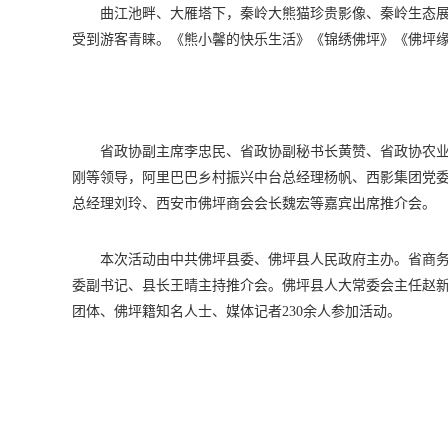
曲江池畔、大雁塔下，秦岭大熊猫珍贵影像、秦岭生态
受到游客青睐。《熊小馨的快乐生活》《锦绣佛坪》《佛坪
省政协副主席李忠民、省政协副秘书长黄赞、省政协农
刚等领导，阿里巴巴乡村振兴中台总经理杨帆、西影集团党
总经理刘玲、西安市佛坪商会会长魏宏等嘉宾出席推介会。
本次活动由中共佛坪县委、佛坪县人民政府主办。省商
委副书记、县长王晴主持推介会。佛坪县人大常委会主任赵
团体、佛坪籍知名人士、媒体记者230余人参加活动。