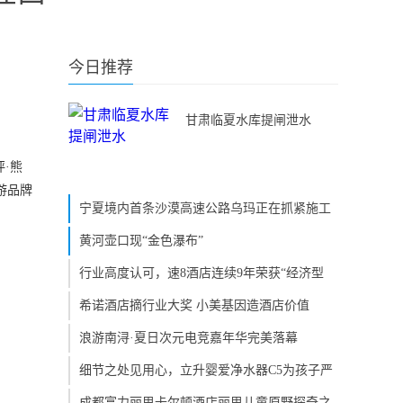
今日推荐
甘肃临夏水库提闸泄水
·熊
游品牌
宁夏境内首条沙漠高速公路乌玛正在抓紧施工
黄河壶口现“金色瀑布”
行业高度认可，速8酒店连续9年荣获“经济型
希诺酒店摘行业大奖 小美基因造酒店价值
浪游南浔·夏日次元电竞嘉年华完美落幕
细节之处见用心，立升婴爱净水器C5为孩子严
成都富力丽思卡尔顿酒店丽思儿童原野探奇之