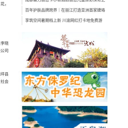
火花，
百年护肤品牌跨界｜在丽江打造亚洲首家婕珞
享筑空间暑期档上新 川渝网红打卡地免费游
长李晓
限公司
佛坪县
业社会