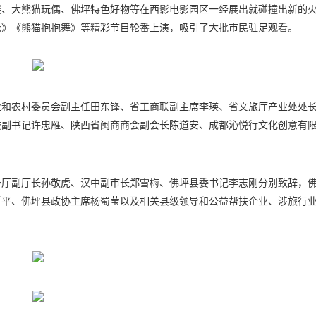
展、大熊猫玩偶、佛坪特色好物等在西影电影园区一经展出就碰撞出新的
缘》《熊猫抱抱舞》等精彩节目轮番上演，吸引了大批市民驻足观看。
业和农村委员会副主任田东锋、省工商联副主席李瑛、省文旅厅产业处处
委副书记许忠雁、陕西省闽商商会副会长陈道安、成都沁悦行文化创意有
务厅副厅长孙敬虎、汉中副市长郑雪梅、佛坪县委书记李志刚分别致辞，
新平、佛坪县政协主席杨蜀莹以及相关县级领导和公益帮扶企业、涉旅行