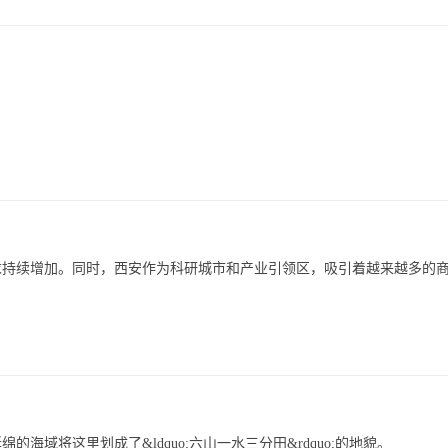
需求持续增加。同时，西安作为科研城市和产业引领区，吸引着越来越多的
域将这里划成了&ldquo;六山一水三分田&rdquo;的地貌。