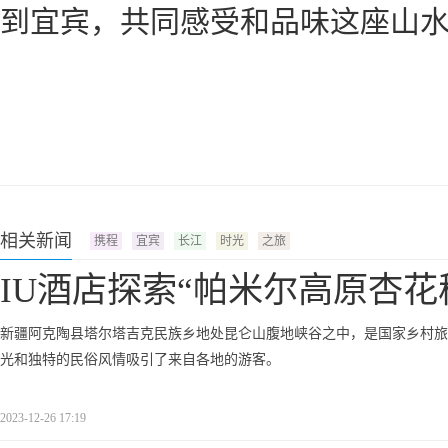
到宜宾，共同感受和品味这座山
相关新闻
携程
宜宾
长江
时光
之旅
IU酒店探索“帕米尔高原杏花
新疆阿克陶县塔尔塔吉克民族乡地处昆仑山腹地峡谷之中，是国家乡村旅
光和独特的民俗风情吸引了来自各地的游客。
2023-12-26 17:19