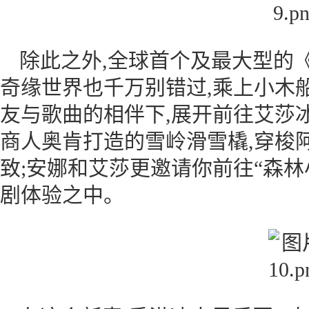
除此之外,全球首个及最大型的
奇缘世界也千万别错过,乘上小木
友与歌曲的相伴下,展开前往艾莎
商人奥肯打造的雪岭滑雪橇,穿梭
致;安娜和艾莎更邀请你前往“森林
剧体验之中。