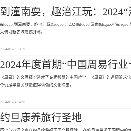
到潼南耍，趣涪江玩：2024
&ldquo;到潼南耍，趣涪江玩&rdquo;，2024&ldquo;潼南&lsquo;柠&r
大佛坝新农城震撼开幕。
2024-01-26 13:39
2024年度首期“中国周易行
《周易》的义理精华造就了充满智慧的中国哲学，《周易》的道德诉求化育了&
今仍是华夏民族最值得骄傲的文化瑰宝。
2024-01-24 14:50
约旦康养旅行圣地
历史与沙漠之水在约旦哈希姆王国交相辉映。 在约旦哈希姆王国境内的