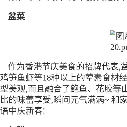
盆菜
作为香港节庆美食的招牌代表,盆
鸡笋鱼虾等18种以上的荤素食材
型美观,而且融合了鲍鱼、花胶等山
比的味蕾享受,瞬间元气满满~ 和
语中庆新春!