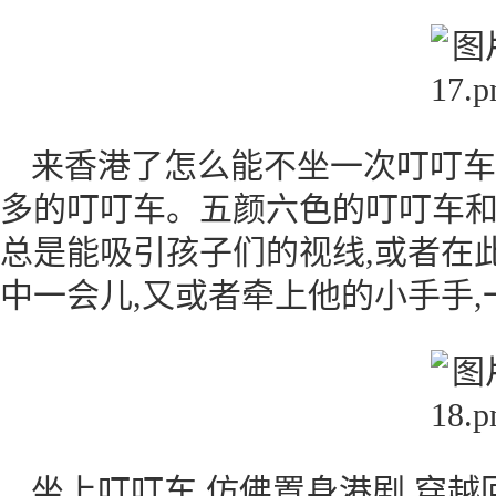
来香港了怎么能不坐一次叮叮车
多的叮叮车。五颜六色的叮叮车和
总是能吸引孩子们的视线,或者在
中一会儿,又或者牵上他的小手手,
坐上叮叮车,仿佛置身港剧,穿越