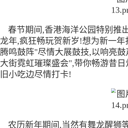
春节期间,香港海洋公园特别推
龙年,疯狂畅玩贺新岁!想为新一年
腾鸣鼓阵"尽情大展鼓技,以响亮鼓
大街霓虹璀璨盛会",带你畅游昔日
旧小吃边尽情打卡!
农历新年期间,当然有舞龙醒狮