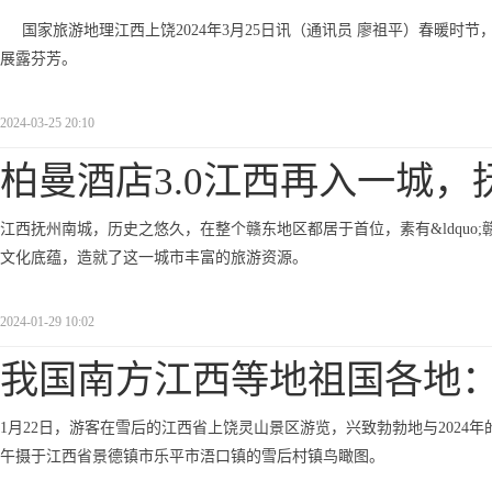
国家旅游地理江西上饶2024年3月25日讯（通讯员 廖祖平）春暖
展露芬芳。
2024-03-25 20:10
柏曼酒店3.0江西再入一城，
江西抚州南城，历史之悠久，在整个赣东地区都居于首位，素有&ldquo;
文化底蕴，造就了这一城市丰富的旅游资源。
2024-01-29 10:02
我国南方江西等地祖国各地
1月22日，游客在雪后的江西省上饶灵山景区游览，兴致勃勃地与2024年
午摄于江西省景德镇市乐平市浯口镇的雪后村镇鸟瞰图。