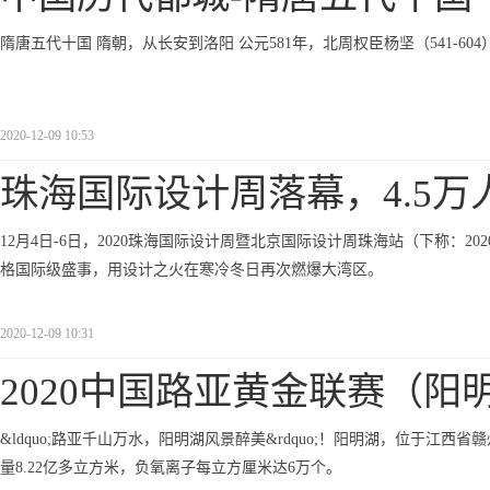
隋唐五代十国 隋朝，从长安到洛阳 公元581年，北周权臣杨坚（541-
2020-12-09 10:53
珠海国际设计周落幕，4.5万
12月4日-6日，2020珠海国际设计周暨北京国际设计周珠海站（下称：
格国际级盛事，用设计之火在寒冷冬日再次燃爆大湾区。
2020-12-09 10:31
2020中国路亚黄金联赛（阳
&ldquo;路亚千山万水，阳明湖风景醉美&rdquo;！阳明湖，位于江
量8.22亿多立方米，负氧离子每立方厘米达6万个。