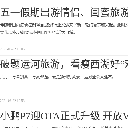
五一假期出游情侣、闺蜜旅
伴随着国内疫情控制得当,旅游行业又迎来了新一轮的复苏和兴起。此时又
赏花以外,更想要去林间山野中亲近大自然。
2021-06-22 16:06
破题运河旅游，看瘦西湖好“
六月，与春别离，与夏邂逅。最是扬州好风景，运河盛会又逢君。
2021-06-22 10:58
小鹏P7迎OTA正式升级 开放V