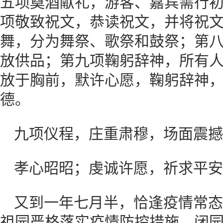
五项奠酒献礼，游客、嘉宾需行
项敬致祝文，恭读祝文，并将祝
舞，分为舞祭、歌祭和鼓祭；第
放供品；第九项鞠躬辞神，所有
放于胸前，默许心愿，鞠躬辞神
德。
九项仪程，庄重肃穆，场面震撼
孝心昭昭；虔诚许愿，祈求平安
又到一年七月半，恰逢疫情常态
祖园严格落实疫情防控措施，闭