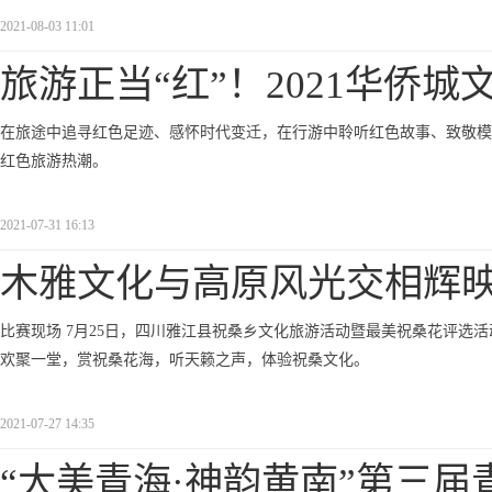
2021-08-03 11:01
旅游正当“红”！2021华侨城
在旅途中追寻红色足迹、感怀时代变迁，在行游中聆听红色故事、致敬模范英烈&
红色旅游热潮。
2021-07-31 16:13
木雅文化与高原风光交相辉映
比赛现场 7月25日，四川雅江县祝桑乡文化旅游活动暨最美祝桑花评选活
欢聚一堂，赏祝桑花海，听天籁之声，体验祝桑文化。
2021-07-27 14:35
“大美青海·神韵黄南”第三届