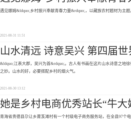
遇见娜姆&ldquo;乡村振兴奉献青春力量&rdquo;，以藏族农村题材为主题
2021-08-31 11:51
山水清远 诗意吴兴 第四届世
&ldquo;江表大郡，吴兴为首&rdquo;。古人有书画在这片山水诗
之妙。山水的好，必要搭配乡村的烟火气。
2021-08-30 13:12
她是乡村电商优秀站长“牛大
青海省贵德县尕让乡蓆芨滩村有一个村级电子商务服务站，在全县97个