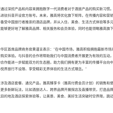
断通过深挖产品和内容来拥抱数字一代消费者对于酒旅产品的购买新习惯
已进驻抖音开设官方账号。未来，雅高将优化旗下矩阵，在传播内容和营
等备受中国旅行者推崇的酒店品牌，并从入住、美食、生活方式体验等多
仅能够更好地了解雅高品牌、相关服务和会员体验，同时也能领略雅高旗
华区首席品牌商务官黄谨言表示："在中国市场，雅高积极拥抱最新市场
与购买体验。与抖音的合作将帮助我们与中国消费者开展更为有效的互动
的合作能进一步赋能双方的生态圈，助力我们拥有更为丰富的传播平台向
悦界旅行不设限、享受精彩无界体验的生活方式理念。"
，涉及酒店套餐、通兑产品，雅高臻享卡（雅高付费会员计划）的销售和
来更多新鲜玩法，比如酒旅达人、跨界品牌开展探店及直播带货，打造品
式目的地及酒店探索体验等，让美景、美食、美好生活突破时空界限，跳