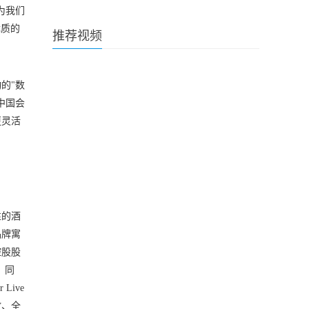
为我们
优质的
推荐视频
的"数
中国会
更灵活
性的酒
品牌寓
控股股
。同
ive
放、全