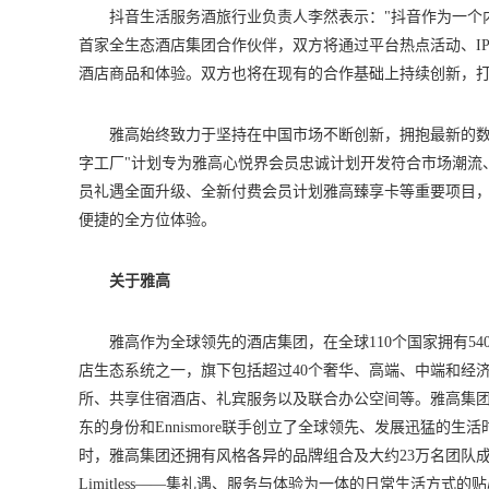
抖音生活服务酒旅行业负责人李然表示："抖音作为一个
首家全生态酒店集团合作伙伴，双方将通过平台热点活动、I
酒店商品和体验。双方也将在现有的合作基础上持续创新，打
雅高始终致力于坚持在中国市场不断创新，拥抱最新的数
字工厂"计划专为雅高心悦界会员忠诚计划开发符合市场潮流
员礼遇全面升级、全新付费会员计划雅高臻享卡等重要项目
便捷的全方位体验。
关于雅高
雅高作为全球领先的酒店集团，在全球110个国家拥有54
店生态系统之一，旗下包括超过40个奢华、高端、中端和经
所、共享住宿酒店、礼宾服务以及联合办公空间等。雅高集
东的身份和Ennismore联手创立了全球领先、发展迅猛
时，雅高集团还拥有风格各异的品牌组合及大约23万名团队成员，遍
Limitless——集礼遇、服务与体验为一体的日常生活方式