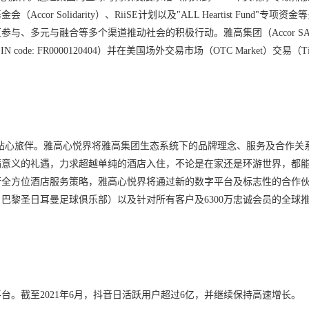
Solidarity）、RiiSE计划以及"ALL Heartist Fund"专项资金
与、多元与融合等多个渠道推动社会的积极行动。雅高集团（Accor S
e: FR0000120404）并在美国场外交易市场（OTC Market）交易（Tick
s是日常生活时尚的贴心旅伴。雅高心悦界将雅高集团生态系统下的品牌理念、服务及合作
满意义的礼遇，力求超越单纯的酒店入住，不论是在家还是环游世界，都
行全方位酒店服务策略，雅高心悦界将通过新的数字平台及标志性的合作
、巴黎圣日耳曼足球俱乐部）以及针对所有客户及6300万忠诚会员的全球
。截至2021年6月，抖音日活跃用户超过6亿，并继续保持高速增长。