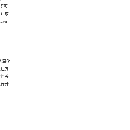
等多项
A）成
er:
关系深化
能让宾
伙伴关
推行计