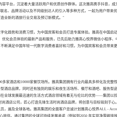
内容平台，沉淀着大量活跃用户和优质创作群体。这次雅高携手抖音，成
P联名、品牌活动以及不同级别达人的引入等多种方式，一起为用户带来
造全新的酒旅行业交易及预订新模式。"
字化趋势和消费习惯，为中国宾客和会员打造专属体验。雅高在中国启动
、优化会员体验的最新产品和服务，已先后助力雅高心悦界微信小程序、
，不断满足中国年轻一代数字消费者喜好和习惯，为中国宾客和会员带来
00多家酒店和10000家餐饮场所。雅高集团拥有行业内最具多样化及完整
济型酒店品牌，同时还有独到的娱乐和夜生活场所、餐厅和酒吧、服务型
团在全球发展最迅速的生活方式酒店领域有着无与伦比的优势——集团以
的生活时尚酒店公司，匠心打造先锋生活时尚酒店品牌，将创意与目标铭刻于心
及全球各地。雅高集团的全面客户忠诚计划雅高心悦界ALL - Accor L
的贴心旅伴。通过集团的全球可持续发展承诺（例如到2050 年实现净零碳排