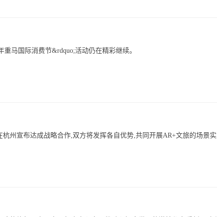
;2023年重马国际消费节&rdquo;活动仍在精彩继续。
quo;)在杭州宣布达成战略合作,双方将发挥各自优势,共同开展AR+文旅的场景实