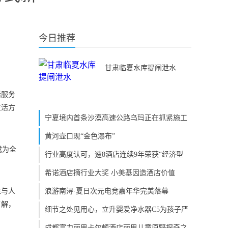
今日推荐
甘肃临夏水库提闸泄水
活服务
生活方
宁夏境内首条沙漠高速公路乌玛正在抓紧施工
黄河壶口现“金色瀑布”
成为全
行业高度认可，速8酒店连续9年荣获“经济型
希诺酒店摘行业大奖 小美基因造酒店价值
注与人
浪游南浔·夏日次元电竞嘉年华完美落幕
了解，
细节之处见用心，立升婴爱净水器C5为孩子严
成都富力丽思卡尔顿酒店丽思儿童原野探奇之