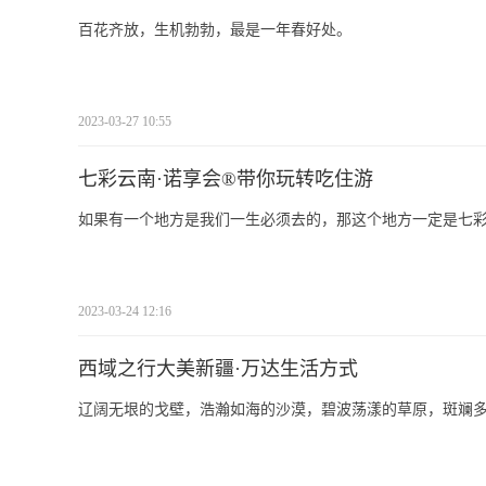
百花齐放，生机勃勃，最是一年春好处。
2023-03-27 10:55
七彩云南·诺享会®带你玩转吃住游
如果有一个地方是我们一生必须去的，那这个地方一定是七
2023-03-24 12:16
西域之行大美新疆·万达生活方式
辽阔无垠的戈壁，浩瀚如海的沙漠，碧波荡漾的草原，斑斓