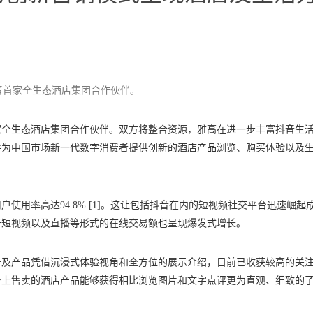
音首家全生态酒店集团合作伙伴。
家全生态酒店集团合作伙伴。双方将整合资源，雅高在进一步丰富抖音生
手为中国市场新一代数字消费者提供创新的酒店产品浏览、购买体验以及
户使用率高达94.8% [1]。这让包括抖音在内的短视频社交平台迅速崛起
于短视频以及直播等形式的在线交易额也呈现爆发式增长。
号及产品凭借沉浸式体验视角和全方位的展示介绍，目前已收获较高的关
台上售卖的酒店产品能够获得相比浏览图片和文字点评更为直观、细致的