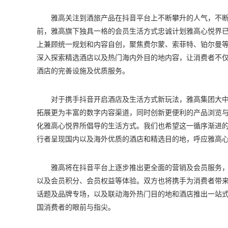
雅高关注到酒旅产品在抖音平台上不断攀升的人气，不
前，雅高旗下独具一格的会员生活方式忠诚计划雅高心悦界
上兼顾统一规划和内容自创，聚焦费尔蒙、索菲特、铂尔曼
深入探索精选酒店以及热门海内外目的地内容，让消费者不
酒店的完善设施及优质服务。
对于携手抖音开启酒店及生活方式新玩法，雅高集团大中
拓展更为丰富的数字内容渠道，同时创新更便利的产品浏览
化雅高心悦界所倡导的生活方式。我们也希望这一循序渐进
行者呈现国内以及海外优质的酒店和精选目的地，呼应雅高心
雅高将在抖音平台上逐步推出更全面的营销及会员服务
以及会员积分、会员权益等体验。双方也将携手为消费者带
话题及品牌专场，以及联动海外热门目的地和酒店推出一站
国消费者的眼前与指尖。