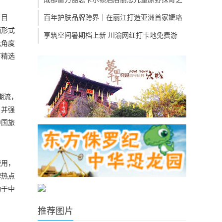
。目
百年护肤品牌跨界｜在丽江打造亚洲首家婕珞
销形式
享筑空间暑期档上新 川渝网红打卡地免费游
元角度
下精选
潮流，
，并强
中国旅
使用，
牌热点
动于中
推荐图片