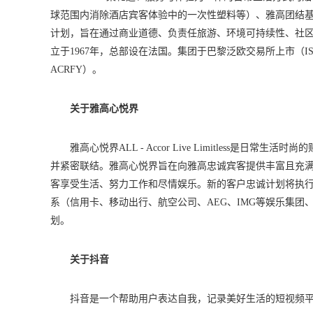
球范围内消除酒店宾客体验中的一次性塑料等）、雅高团结基金会（Accor 
计划，旨在通过商业道德、负责任旅游、环境可持续性、社区参
立于1967年，总部设在法国。集团于巴黎泛欧交易所上市（ISIN cod
ACRFY）。
关于雅高心悦界
雅高心悦界ALL - Accor Live Limitles
并紧密联结。雅高心悦界旨在向雅高忠诚宾客提供丰富且充
客享受生活、努力工作和尽情娱乐。新的客户忠诚计划将执
系（信用卡、移动出行、航空公司、AEG、IMG等娱乐集团
划。
关于抖音
抖音是一个帮助用户表达自我，记录美好生活的短视频平台