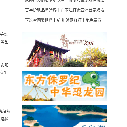
百年护肤品牌跨界｜在丽江打造亚洲首家婕珞
享筑空间暑期档上新 川渝网红打卡地免费游
体等红
区等创
安阳”
受安阳
携程为
入选多