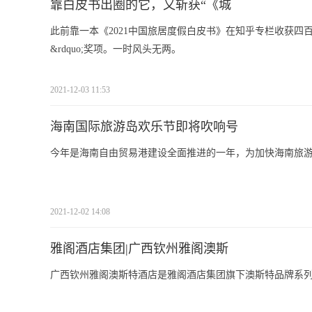
靠白皮书出圈的它，又斩获“《城
此前靠一本《2021中国旅居度假白皮书》在知乎专栏收获四百
&rdquo;奖项。一时风头无两。
2021-12-03 11:53
海南国际旅游岛欢乐节即将吹响号
今年是海南自由贸易港建设全面推进的一年，为加快海南旅
2021-12-02 14:08
雅阁酒店集团|广西钦州雅阁澳斯
广西钦州雅阁澳斯特酒店是雅阁酒店集团旗下澳斯特品牌系列的