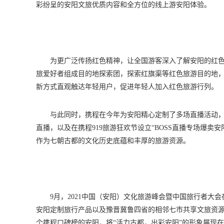
彩纷呈的安阳文旅优质内容和全方位的线上游安阳体验。
为更广泛传扬红色精神，让全国游客深入了解安阳的红色
旅爱好者组成目的地探索团，探索红旗渠等红色旅游目的地
新方式直观触达年轻用户，促进年轻人加入红色旅游行列。
与此同时，携程在今年为安阳精心定制了多场直播活动，其中
直播，以及在携程919旅游狂欢节设立“BOSS直播专场爆卖
作为七朝古都的文化历史底蕴和丰厚的旅游资源。
9月，2021中国（安阳）文化旅游峰会暨中国旅行者大
安阳定制旅行产品以及豫晋冀鲁四省的相邻七市共享文旅资
个携程口碑榜的安阳，将“活力古都，出彩安阳”的形象展现