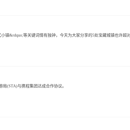
uo;澳式小镇&rdquo;等关键词情有独钟，今天为大家分享的5处宝藏城镇也许超
局(STA)与携程集团达成合作协议。