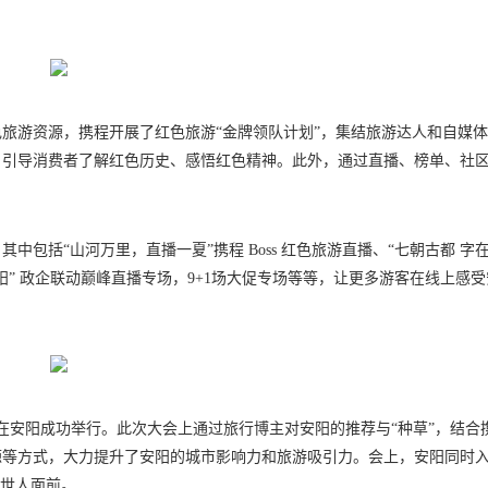
旅游资源，携程开展了红色旅游“金牌领队计划”，集结旅游达人和自媒
，引导消费者了解红色历史、感悟红色精神。此外，通过直播、榜单、社
包括“山河万里，直播一夏”携程 Boss 红色旅游直播、“七朝古都 字在
安阳” 政企联动巅峰直播专场，9+1场大促专场等等，让更多游客在线上感
会在安阳成功举行。此次大会上通过旅行博主对安阳的推荐与“种草”，结合
源等方式，大力提升了安阳的城市影响力和旅游吸引力。会上，安阳同时
在世人面前。