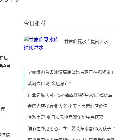
今日推荐
甘肃临夏水库提闸泄水
同在后
特色目
宁夏境内首条沙漠高速公路乌玛正在抓紧施工
黄河壶口现“金色瀑布”
行业高度认可，速8酒店连续9年荣获“经济型
希诺酒店摘行业大奖 小美基因造酒店价值
作模
。
浪游南浔·夏日次元电竞嘉年华完美落幕
细节之处见用心，立升婴爱净水器C5为孩子严
提供精
成都富力丽思卡尔顿酒店丽思儿童原野探奇之