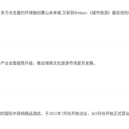
多万点击量的环球融创曹山未来城,又斩获&ldquo;《城市旅游》最佳目的
游产业全面提质升级，推动海南文化旅游市场复苏发展。
国际中高档精品酒店，于2021年7月份开始试业，从9月份开始正式营