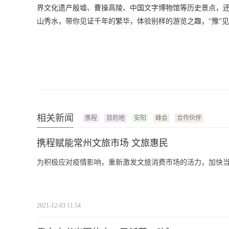
界文化遗产殷墟、曹操高陵、中国文字博物馆等历史景点，
山秀水，带你见证千年的繁华，体验别样的游览之趣，“豫”
相关新闻
携程
目的地
安阳
峰会
合作伙伴
携程赋能常州文旅市场 文旅惠民
为积极应对疫情影响，重新激发文旅消费市场的活力，加快
2021-12-03 11:54