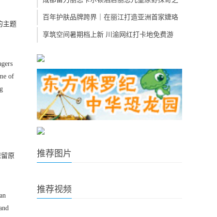
百年护肤品牌跨界｜在丽江打造亚洲首家婕珞
的主题
享筑空间暑期档上新 川渝网红打卡地免费游
agers
eme of
ng
推荐图片
保留原
推荐视频
ian
 and