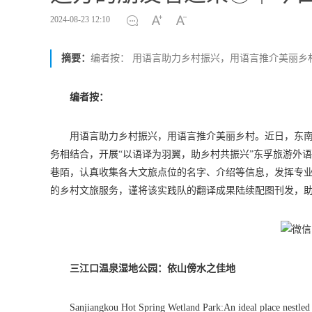
2024-08-23 12:10
摘要：
编者按： 用语言助力乡村振兴，用语言推介美丽乡
编者按：
用语言助力乡村振兴，用语言推介美丽乡村。近日，东
务相结合，开展“以语译为羽翼，助乡村共振兴”东孚旅游外
巷陌，认真收集各大文旅点位的名字、介绍等信息，发挥专
的乡村文旅服务，谨将该实践队的翻译成果陆续配图刊发，
三江口温泉湿地公园：依山傍水之佳地
Sanjiangkou Hot Spring Wetland Park:An ideal place nestled