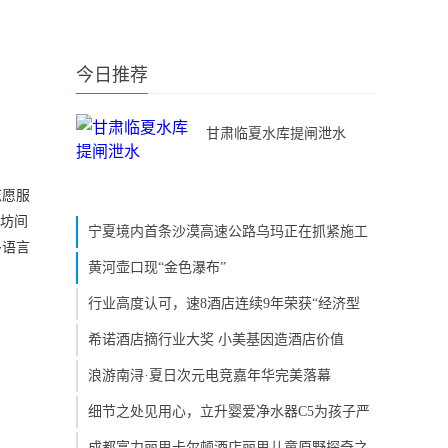
今日推荐
甘肃临夏水库提闸泄水
志愿服
孚坊间
宁夏境内首条沙漠高速公路乌玛正在抓紧施工
多语言
黄河壶口现“金色瀑布”
行业高度认可，速8酒店连续9年荣获“经济型
希诺酒店摘行业大奖 小美基因造酒店价值
浪游南浔·夏日次元电竞嘉年华完美落幕
细节之处见用心，立升婴爱净水器C5为孩子严
成都富力丽思卡尔顿酒店丽思儿童原野探奇之