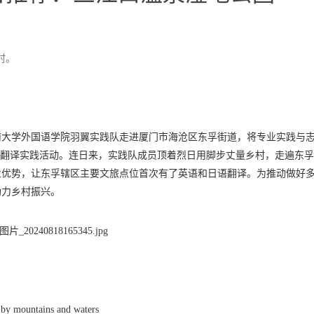
村。
南大学外国语学院羽翼实践队走进厦门市海沧区东孚街道，将专业实践与
语翻译实践活动。连日来，实践队成员顶着烈日用脚步丈量乡村，走遍东
业优势，让东孚辖区主要文旅点位首次有了英语和日语翻译。为推动做好
助力乡村振兴。
 by mountains and waters